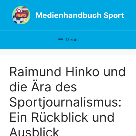
Zum
Inhalt
Medienhandbuch Sport
springen
Menü
Raimund Hinko und
die Ära des
Sportjournalismus:
Ein Rückblick und
Ausblick