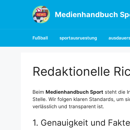
Zum
Inhalt
Medienhandbuch Sp
springen
Fußball
sportausruestung
ausdauers
Redaktionelle Ric
Beim
Medienhandbuch Sport
steht die I
Stelle. Wir folgen klaren Standards, um s
verlässlich und transparent ist.
1. Genauigkeit und Fakt